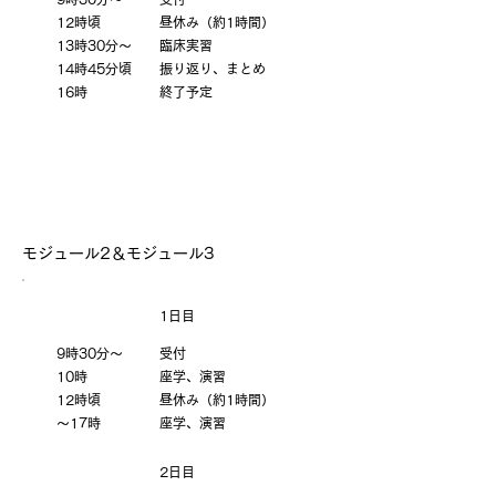
12時頃
昼休み（約1時間）
13時30分〜
臨床実習
14時45分頃
振り返り、まとめ
16時
終了予定
モジュール2＆モジュール3
1日目
9時30分〜
受付
10時
座学、演習
12時頃
昼休み（約1時間）
〜17時
座学、演習
2日目