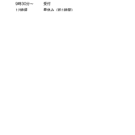
9時30分〜
受付
12時頃
昼休み（約1時間）
13時30分〜
臨床実習
14時45分頃
振り返り
〜17時
座学、演習
3日目
9時30分〜
受付
12時頃
昼休み（約1時間）
13時30分〜
臨床実習
14時45分頃
振り返り、まとめ
16時
終了予定
動きやすい服装でご参加ください。職場で使用して
いる制服と靴をご持参下さい。
ナースサンダルは不可。モジュール2からは、五本
指ソックスもご用意ください。
教科書は必ずご持参ください。初めてモジュール1