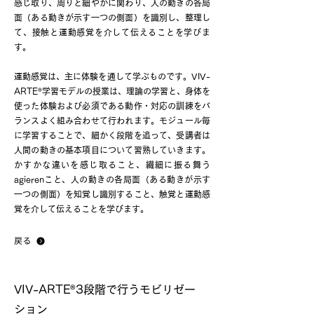
感じ取り、周りと細やかに関わり、人の動きの各局
面（ある動きが示す一つの側面）を識別し、整理し
て、接触と運動感覚を介して伝えることを学びま
す。
運動感覚は、主に体験を通して学ぶものです。VIV-
®
ARTE
学習モデルの授業は、理論の学習と、身体を
使った体験および必須である動作・対応の訓練をバ
ランスよく組み合わせて行われます。モジュール毎
に学習することで、細かく段階を追って、受講者は
人間の動きの基本項目について習熟していきます。
かすかな違いを感じ取ること、繊細に振る舞う
agierenこと、人の動きの各局面（ある動きが示す
一つの側面）を知覚し識別すること、触覚と運動感
覚を介して伝えることを学びます。
戻る
®
VIV-ARTE
3段階で行うモビリゼー
ション