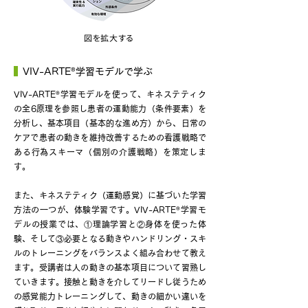
図を拡大する
®
VIV-ARTE
学習モデルで学ぶ
®
VIV-ARTE
学習モデルを使って、キネステティク
の全6原理を参照し患者の運動能力（条件要素）を
分析し、基本項目（基本的な進め方）から、日常の
ケアで患者の動きを維持改善するための看護戦略で
ある行為スキーマ（個別の介護戦略）を策定しま
す。
また、キネステティク（運動感覚）に基づいた学習
®
方法の一つが、体験学習です。VIV-ARTE
学習モ
デルの授業では、①理論学習と②身体を使った体
験、そして③必要となる動きやハンドリング・スキ
ルのトレーニングをバランスよく組み合わせて教え
ます。受講者は人の動きの基本項目について習熟し
ていきます。接触と動きを介してリードし従うため
の感覚能力トレーニングして、動きの細かい違いを