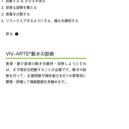
到着する & ささえがある
安楽な姿勢を整える
体重を分散する
リラックスできるようにする、痛みを緩和する
戻る
®
VIV-ARTE
動きの診断
患者・要介助者の動きを維持・改善しようとすれ
ば、まず現状を把握することが必要です。動きの診
断を行って、主要問題や残存能力を6つの原理別に
整理・評価して機能範囲を見極めます。
日常生活動作をどの程度自立して行えるかを、機能
評価テストMOTPA*を活用してセルフコントロー
ルを評価・分析し、数値化します。その結果をもと
に、患者・要介助者の動きを維持・改善するための
手段を計画します。
*MOTPA、Dr. M. Brach, Münster大学, Westfalen