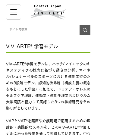
®
VIV-ARTE
学習モデル
®
VIV-ARTE
学習モデルは、ハッチ/マイエッタのキ
ネステティクの概念に基づく動きの分析、マイネ
ル/シュナーベルのスポーツにおける運動学習のた
めの3段階モデル、認知的徒弟制（構成主義の概念
をもとにした学習）に加えて、ドロテア・オレムの
セルフケア理論、運動学・運動生理学およびウルム
大学病院と協力して実施した3つの学術研究 をその
拠り所としています。
®
VAPとVAT
を臨床や介護現場で応用するための理
®
論的・実践的なスキルを、このVIV-ARTE
学習モ
デルに沿った授業を通して習得していきます。中心