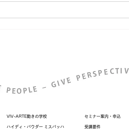
（土）、神戸国際会議場／神戸国
際展示場／ポートピアホテルにて
日本緩和医療学会学術大会が開催
されます。 Covid-19の影響から
一般演題はすべてポスター発表と
なりプレゼンテーションの機会は
無くなりましたが、VAPアドバ
イザーコースを修了した松尾...
VIV-ARTE動きの学校
セミナー案内・申込
ハイディ・バウダー ミスバッハ
受講要件