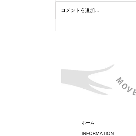
した！今後さらに内容を充実させ
ていきます。 ぜひご感想・ご意
コメントを追加…
見などお寄せください。 なお新
型コロナ感染症のため、外部から
受講できるセミナー開催のめどが
まだたっておりません。そのた
め、セミナー申込など一部アクセ
スできないページがございます。
なにと...
​ホーム
INFORMATION