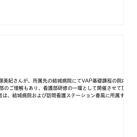
炮塚美紀さんが、所属先の結城病院にてVAP基礎課程の院内研修
護部のご理解もあり、看護部研修の一環として開催させて頂ける
者は、結城病院および訪問看護ステーション春風に所属する看
床実習も予...